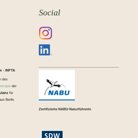
Social
in
INFTA
–
n des
herapie
der
ulanz
für
us Berlin.
Zertifizierte NABU-Naturführerin