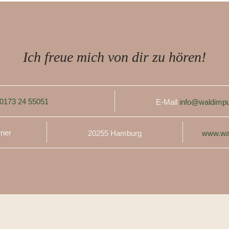
Ich freue mich von dir zu hören!
0173 24 55051
E-Mail
info@waldimpu
rner
20255 Hamburg
www.wa