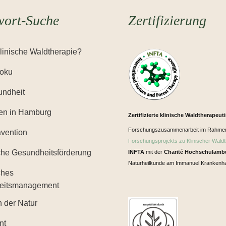
wort-Suche
Zertifizierung
Klinische Waldtherapie?
Yoku
ndheit
en in Hamburg
Zertifizierte klinische Waldtherapeut
Forschungszusammenarbeit im Rahme
ävention
Forschungsprojekts zu Klinischer Waldt
iche Gesundheitsförderung
INFTA
mit der
Charité Hochschulamb
Naturheilkunde am Immanuel Krankenha
ches
eitsmanagement
n der Natur
nt