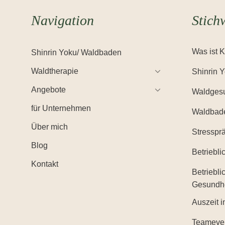
Navigation
Stich
Was ist 
Shinrin Yoku/ Waldbaden
Waldtherapie
Shinrin 
Angebote
Waldgesu
für Unternehmen
Waldbad
Über mich
Stresspr
Blog
Betriebl
Kontakt
Betriebli
Gesundh
Auszeit i
Teameve