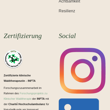
Achtsamkeit
Resilienz
Zertifizierung
Social
Zertifizierte klinische
Waldtherapeutin
INFTA
–
Forschungszusammenarbeit im
Rahmen des
Forschungsprojekts zu
Klinischer Waldtherapie
der
INFTA
mit
der
Charité Hochschulambulanz
für
Naturheilkunde am Immanuel