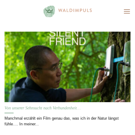
Skip
to
content
Von unserer Sehnsucht nach Verbundenheit…
Manchmal erzählt ein Film genau das, was ich in der Natur längst
fühle…. In meiner...