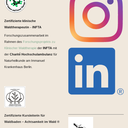
Zertifizierte klinische
Waldtherapeutin
INFTA
–
Forschungszusammenarbeit im
Rahmen des
Forschungsprojekts zu
Klinischer Waldtherapie
der
INFTA
mit
der
Charité Hochschulambulanz
für
Naturheilkunde am Immanuel
Krankenhaus Berlin.
Zertifizierte Kursleiterin für
Waldbaden – Achtsamkeit im Wald ®