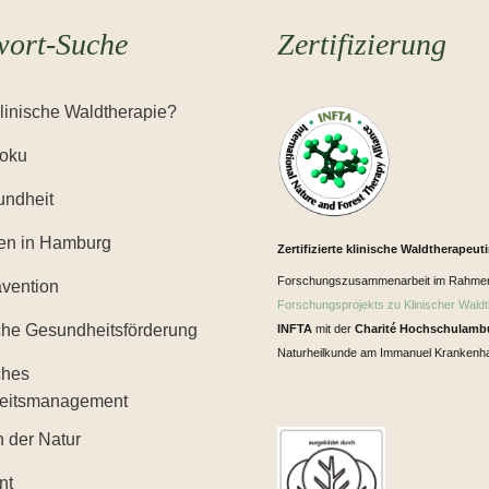
wort-Suche
Zertifizierung
Klinische Waldtherapie?
Yoku
ndheit
en in Hamburg
Zertifizierte klinische Waldtherapeut
Forschungszusammenarbeit im Rahme
ävention
Forschungsprojekts zu Klinischer Waldt
iche Gesundheitsförderung
INFTA
mit der
Charité Hochschulamb
Naturheilkunde am Immanuel Krankenha
ches
eitsmanagement
n der Natur
nt