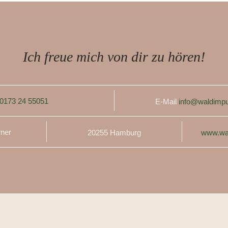
Ich freue mich von dir zu hören!
0173 24 55051
E-Mail
info@waldimpu
rner
20255 Hamburg
www.wa