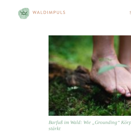
Skip
to
content
Barfuß im Wald: Wie „Grounding“ Körp
stärkt