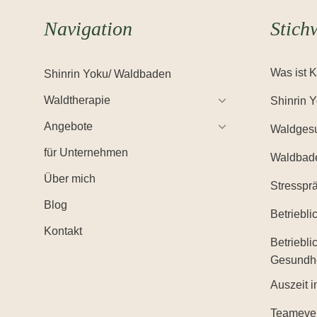
Navigation
Stich
Was ist 
Shinrin Yoku/ Waldbaden
Waldtherapie
Shinrin 
Angebote
Waldgesu
für Unternehmen
Waldbad
Über mich
Stresspr
Blog
Betriebl
Kontakt
Betriebli
Gesundh
Auszeit i
Teameve