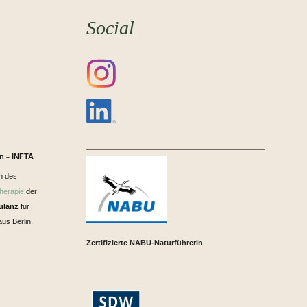
Social
in
INFTA
–
n des
herapie
der
ulanz
für
us Berlin.
Zertifizierte NABU-Naturführerin