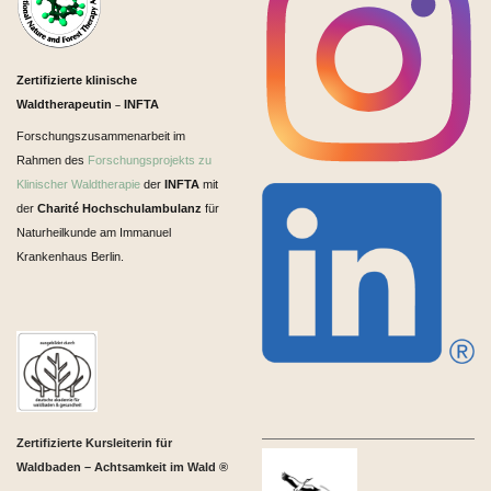
Zertifizierte klinische
Waldtherapeutin
INFTA
–
Forschungszusammenarbeit im
Rahmen des
Forschungsprojekts zu
Klinischer Waldtherapie
der
INFTA
mit
der
Charité Hochschulambulanz
für
Naturheilkunde am Immanuel
Krankenhaus Berlin.
Zertifizierte Kursleiterin für
Waldbaden – Achtsamkeit im Wald ®