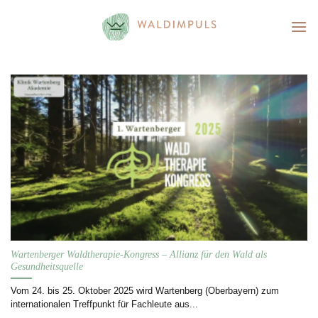
Skip
to
content
Wartenberger Waldtherapie-Kongress – Allianz für den Wald als
Gesundheitsquelle
Vom 24. bis 25. Oktober 2025 wird Wartenberg (Oberbayern) zum
internationalen Treffpunkt für Fachleute aus...