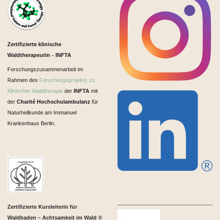
Zertifizierte klinische
Waldtherapeutin
INFTA
–
Forschungszusammenarbeit im
Rahmen des
Forschungsprojekts zu
Klinischer Waldtherapie
der
INFTA
mit
der
Charité Hochschulambulanz
für
Naturheilkunde am Immanuel
Krankenhaus Berlin.
Zertifizierte Kursleiterin für
Waldbaden – Achtsamkeit im Wald ®