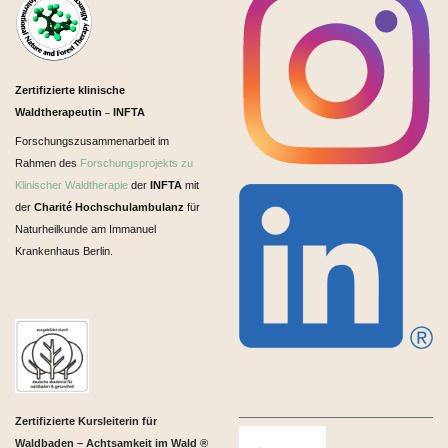
Zertifizierte klinische
Waldtherapeutin
INFTA
–
Forschungszusammenarbeit im
Rahmen des
Forschungsprojekts zu
Klinischer Waldtherapie
der
INFTA
mit
der
Charité Hochschulambulanz
für
Naturheilkunde am Immanuel
Krankenhaus Berlin.
Zertifizierte Kursleiterin für
Waldbaden – Achtsamkeit im Wald ®