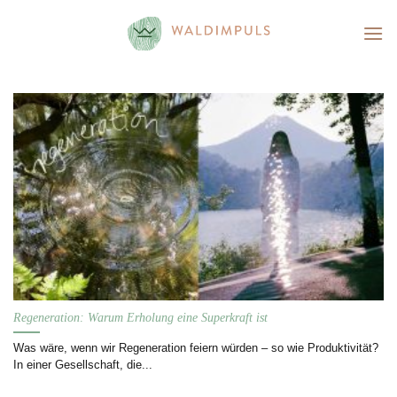
Skip
to
content
Regeneration: Warum Erholung eine Superkraft ist
Was wäre, wenn wir Regeneration feiern würden – so wie Produktivität?
In einer Gesellschaft, die...