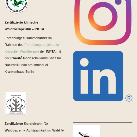
Zertifizierte klinische
Waldtherapeutin
INFTA
–
Forschungszusammenarbeit im
Rahmen des
Forschungsprojekts zu
Klinischer Waldtherapie
der
INFTA
mit
der
Charité Hochschulambulanz
für
Naturheilkunde am Immanuel
Krankenhaus Berlin.
Zertifizierte Kursleiterin für
Waldbaden – Achtsamkeit im Wald ®