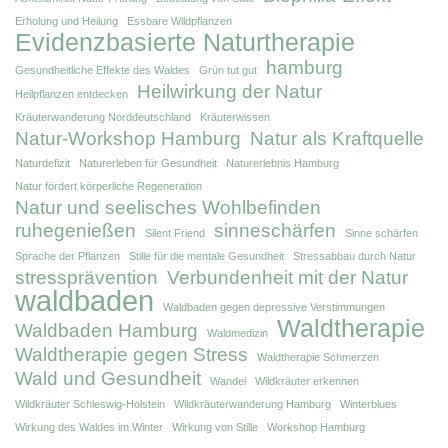
Erholung und Heilung
Essbare Wildpflanzen
Evidenzbasierte Naturtherapie
hamburg
Gesundheitliche Effekte des Waldes
Grün tut gut
Heilwirkung der Natur
Heilpflanzen entdecken
Kräuterwanderung Norddeutschland
Kräuterwissen
Natur-Workshop Hamburg
Natur als Kraftquelle
Naturdefizit
Naturerleben für Gesundheit
Naturerlebnis Hamburg
Natur fördert körperliche Regeneration
Natur und seelisches Wohlbefinden
ruhegenießen
sinneschärfen
Silent Friend
Sinne schärfen
Sprache der Pflanzen
Stille für die mentale Gesundheit
Stressabbau durch Natur
stressprävention
Verbundenheit mit der Natur
waldbaden
Waldbaden gegen depressive Verstimmungen
Waldtherapie
Waldbaden Hamburg
Waldmedizin
Waldtherapie gegen Stress
Waldtherapie Schmerzen
Wald und Gesundheit
Wandel
Wildkräuter erkennen
Wildkräuter Schleswig-Holstein
Wildkräuterwanderung Hamburg
Winterblues
Wirkung des Waldes im Winter
Wirkung von Stille
Workshop Hamburg