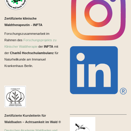
Zertifizierte klinische
Waldtherapeutin
INFTA
–
Forschungszusammenarbeit im
Rahmen des
Forschungsprojekts zu
Klinischer Waldtherapie
der
INFTA
mit
der
Charité Hochschulambulanz
für
Naturheilkunde am Immanuel
Krankenhaus Berlin.
Zertifizierte Kursleiterin für
Waldbaden – Achtsamkeit im Wald ®
Deutschen Akademie Waldbaden und