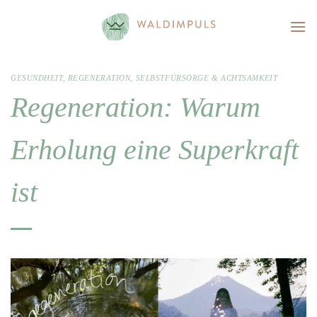
Skip
to
content
GESUNDHEIT
,
REGENERATION
,
SELBSTFÜRSORGE & ACHTSAMKEIT
Regeneration: Warum
Erholung eine Superkraft
ist