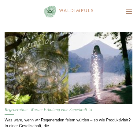
Skip
to
content
Regeneration: Warum Erholung eine Superkraft ist
Was wäre, wenn wir Regeneration feiern würden – so wie Produktivität?
In einer Gesellschaft, die...