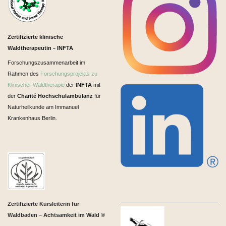
Zertifizierte klinische
Waldtherapeutin
INFTA
–
Forschungszusammenarbeit im
Rahmen des
Forschungsprojekts zu
Klinischer Waldtherapie
der
INFTA
mit
der
Charité Hochschulambulanz
für
Naturheilkunde am Immanuel
Krankenhaus Berlin.
Zertifizierte Kursleiterin für
Waldbaden – Achtsamkeit im Wald ®