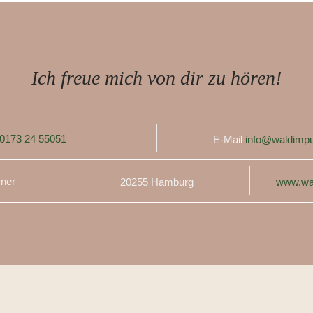
Ich freue mich von dir zu hören!
0173 24 55051
E-Mail
info@waldimpu
rner
20255 Hamburg
www.wa