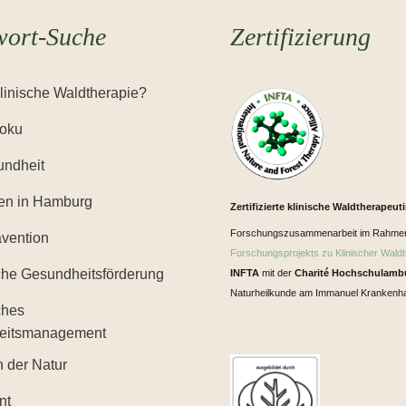
wort-Suche
Zertifizierung
Klinische Waldtherapie?
Yoku
ndheit
en in Hamburg
Zertifizierte klinische Waldtherapeut
Forschungszusammenarbeit im Rahme
ävention
Forschungsprojekts zu Klinischer Waldt
iche Gesundheitsförderung
INFTA
mit der
Charité Hochschulamb
Naturheilkunde am Immanuel Krankenha
ches
eitsmanagement
n der Natur
nt