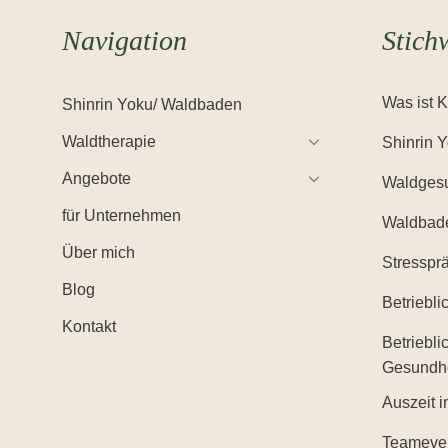
Navigation
Stich
Was ist 
Shinrin Yoku/ Waldbaden
Waldtherapie
Shinrin 
Angebote
Waldgesu
für Unternehmen
Waldbad
Über mich
Stresspr
Blog
Betriebl
Kontakt
Betriebli
Gesundh
Auszeit i
Teameve