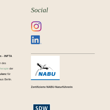
Social
in
INFTA
–
n des
herapie
der
ulanz
für
us Berlin.
Zertifizierte NABU-Naturführerin