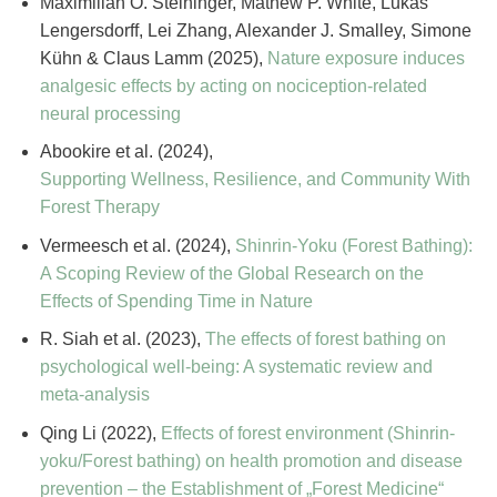
Maximilian O. Steininger, Mathew P. White, Lukas
Lengersdorff, Lei Zhang, Alexander J. Smalley, Simone
Kühn & Claus Lamm (2025),
Nature exposure induces
analgesic effects by acting on nociception-related
neural processing
Abookire et al. (2024),
Supporting Wellness, Resilience, and Community With
Forest Therapy
Vermeesch et al. (2024),
Shinrin-Yoku (Forest Bathing):
A Scoping Review of the Global Research on the
Effects of Spending Time in Nature
R. Siah et al. (2023),
The effects of forest bathing on
psychological well-being: A systematic review and
meta-analysis
Qing Li (2022),
Effects of forest environment (Shinrin-
yoku/Forest bathing) on health promotion and disease
prevention – the Establishment of „Forest Medicine“