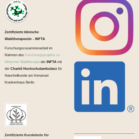
Zertifizierte klinische
Waldtherapeutin
INFTA
–
Forschungszusammenarbeit im
Rahmen des
Forschungsprojekts zu
Klinischer Waldtherapie
der
INFTA
mit
der
Charité Hochschulambulanz
für
Naturheilkunde am Immanuel
Krankenhaus Berlin.
Zertifizierte Kursleiterin für