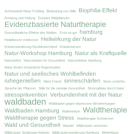
Biophilia-Effekt
Achtsamkeit Natur Frühling
Bedeutung von Stille
Erholung und Heilung
Essbare Wildpflanzen
Evidenzbasierte Naturtherapie
hamburg
Gesundheitliche Effekte des Waldes
Grün tut gut
Heilwirkung der Natur
Heilpflanzen entdecken
Kräuterwanderung Norddeutschland
Kräuterwissen
Natur-Workshop Hamburg
Natur als Kraftquelle
Naturdefizit
Naturerleben für Gesundheit
Naturerlebnis Hamburg
Natur fördert körperliche Regeneration
Natur und seelisches Wohlbefinden
ruhegenießen
sinneschärfen
Silent Friend
Sinne schärfen
Sprache der Pflanzen
Stille für die mentale Gesundheit
Stressabbau durch Natur
stressprävention
Verbundenheit mit der Natur
waldbaden
Waldbaden gegen depressive Verstimmungen
Waldtherapie
Waldbaden Hamburg
Waldmedizin
Waldtherapie gegen Stress
Waldtherapie Schmerzen
Wald und Gesundheit
Wandel
Wildkräuter erkennen
Wildkräuter Schleswig-Holstein
Wildkräuterwanderung Hamburg
Winterblues