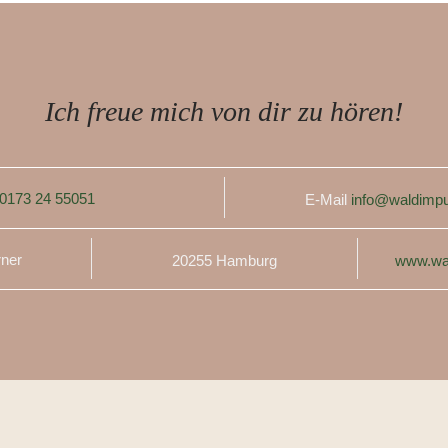
Ich freue mich von dir zu hören!
0173 24 55051
E-Mail
info@waldimpu
rner
20255 Hamburg
www.wa