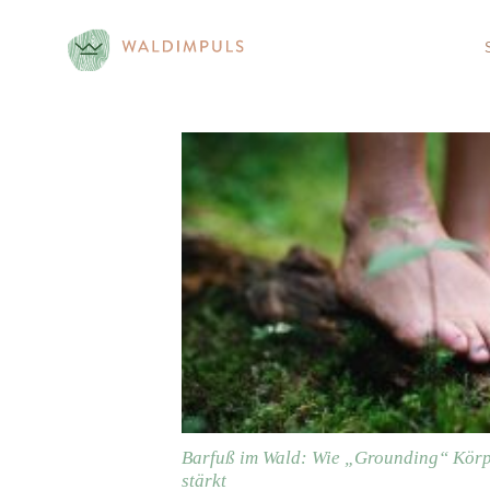
Skip
to
content
Barfuß im Wald: Wie „Grounding“ Körp
stärkt