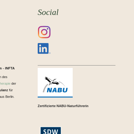
Social
in
INFTA
–
n des
herapie
der
ulanz
für
us Berlin.
Zertifizierte NABU-Naturführerin