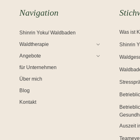
Navigation
Stich
Was ist 
Shinrin Yoku/ Waldbaden
Waldtherapie
Shinrin 
Angebote
Waldgesu
für Unternehmen
Waldbad
Über mich
Stresspr
Blog
Betriebl
Kontakt
Betriebli
Gesundh
Auszeit i
Teameve