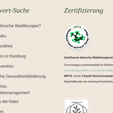
wort-Suche
Zertifizierung
Klinische Waldtherapie?
Yoku
ndheit
en in Hamburg
Zertifizierte klinische Waldtherapeut
Forschungszusammenarbeit im Rahme
ävention
Forschungsprojekts zu Klinischer Waldt
iche Gesundheitsförderung
INFTA
mit der
Charité Hochschulamb
Naturheilkunde am Immanuel Krankenha
ches
eitsmanagement
n der Natur
nt