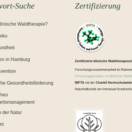
wort-Suche
Zertifizierung
Klinische Waldtherapie?
Yoku
ndheit
en in Hamburg
Zertifizierte klinische Waldtherapeut
Forschungszusammenarbeit im Rahme
ävention
Forschungsprojekts zu Klinischer Waldt
iche Gesundheitsförderung
INFTA
mit der
Charité Hochschulamb
Naturheilkunde am Immanuel Krankenha
ches
eitsmanagement
n der Natur
nt