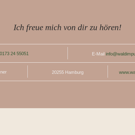
Ich freue mich von dir zu hören!
0173 24 55051
E-Mail
info@waldimpu
rner
20255 Hamburg
www.wa