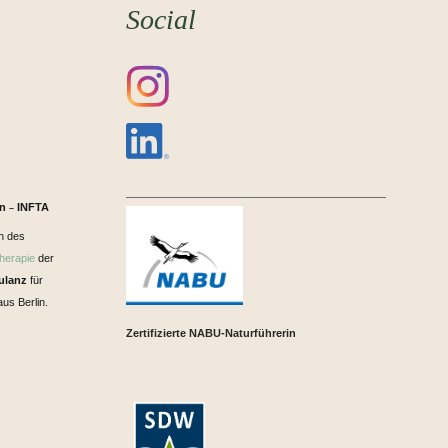
Social
in
INFTA
–
n des
herapie
der
ulanz
für
us Berlin.
Zertifizierte NABU-Naturführerin