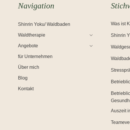
Navigation
Stich
Was ist 
Shinrin Yoku/ Waldbaden
Waldtherapie
Shinrin 
Angebote
Waldgesu
für Unternehmen
Waldbad
Über mich
Stresspr
Blog
Betriebl
Kontakt
Betriebli
Gesundh
Auszeit i
Teameve