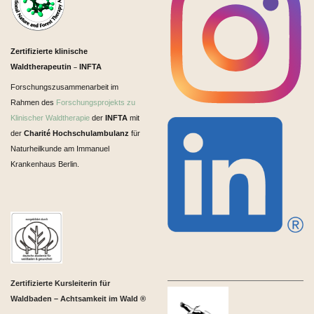
Zertifizierte klinische
Waldtherapeutin
INFTA
–
Forschungszusammenarbeit im
Rahmen des
Forschungsprojekts zu
Klinischer Waldtherapie
der
INFTA
mit
der
Charité Hochschulambulanz
für
Naturheilkunde am Immanuel
Krankenhaus Berlin.
Zertifizierte Kursleiterin für
Waldbaden – Achtsamkeit im Wald ®