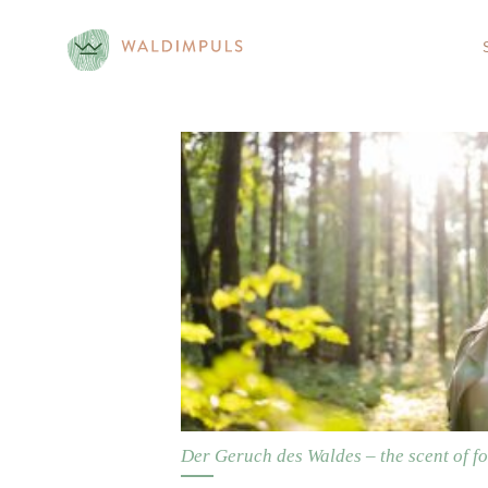
Skip
to
content
Der Geruch des Waldes – the scent of fo