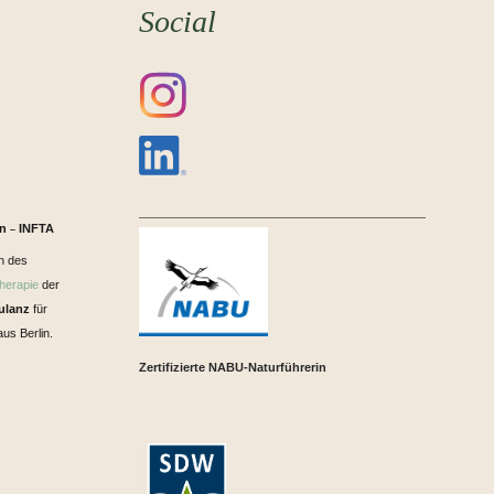
Social
in
INFTA
–
n des
herapie
der
ulanz
für
us Berlin.
Zertifizierte NABU-Naturführerin