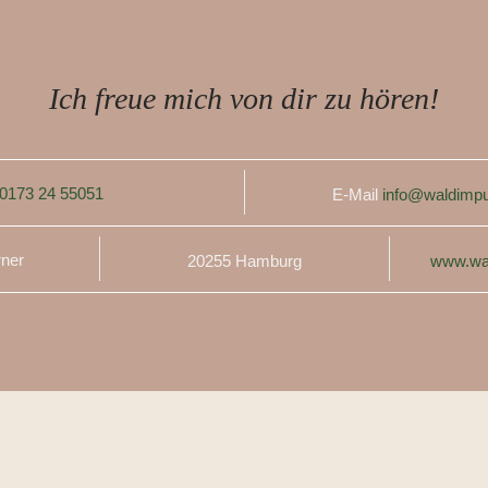
Ich freue mich von dir zu hören!
0173 24 55051
E-Mail
info@waldimpu
rner
20255 Hamburg
www.wa