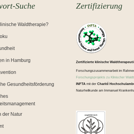
wort-Suche
Zertifizierung
Klinische Waldtherapie?
Yoku
ndheit
en in Hamburg
Zertifizierte klinische Waldtherapeut
Forschungszusammenarbeit im Rahme
ävention
Forschungsprojekts zu Klinischer Waldt
iche Gesundheitsförderung
INFTA
mit der
Charité Hochschulamb
Naturheilkunde am Immanuel Krankenha
ches
eitsmanagement
n der Natur
nt