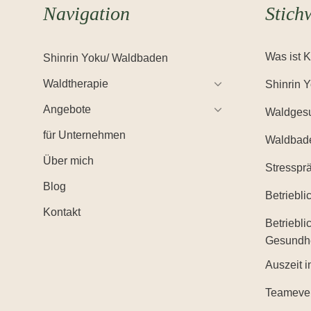
Navigation
Stich
Was ist 
Shinrin Yoku/ Waldbaden
Waldtherapie
Shinrin 
Angebote
Waldgesu
für Unternehmen
Waldbad
Über mich
Stresspr
Blog
Betriebl
Kontakt
Betriebli
Gesundh
Auszeit i
Teameve