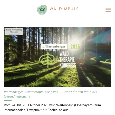
Skip
to
content
Wartenberger Waldtherapie-Kongress – Allianz für den Wald als
Gesundheitsquelle
Vom 24. bis 25. Oktober 2025 wird Wartenberg (Oberbayern) zum
internationalen Treffpunkt für Fachleute aus...