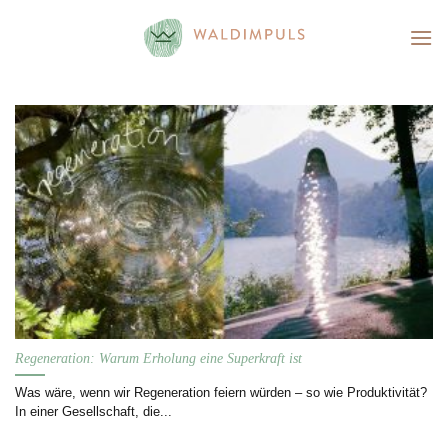
Skip
to
content
Regeneration: Warum Erholung eine Superkraft ist
Was wäre, wenn wir Regeneration feiern würden – so wie Produktivität?
In einer Gesellschaft, die...