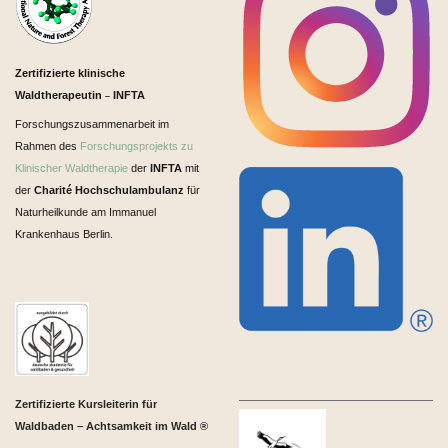
Zertifizierte klinische
Waldtherapeutin
INFTA
–
Forschungszusammenarbeit im
Rahmen des
Forschungsprojekts zu
Klinischer Waldtherapie
der
INFTA
mit
der
Charité Hochschulambulanz
für
Naturheilkunde am Immanuel
Krankenhaus Berlin.
Zertifizierte Kursleiterin für
Waldbaden – Achtsamkeit im Wald ®