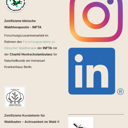
Zertifizierte klinische
Waldtherapeutin
INFTA
–
Forschungszusammenarbeit im
Rahmen des
Forschungsprojekts zu
Klinischer Waldtherapie
der
INFTA
mit
der
Charité Hochschulambulanz
für
Naturheilkunde am Immanuel
Krankenhaus Berlin.
Zertifizierte Kursleiterin für
Waldbaden – Achtsamkeit im Wald ®